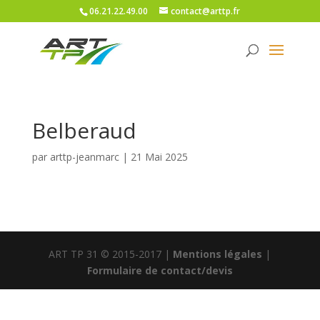
06.21.22.49.00
contact@arttp.fr
Belberaud
par
arttp-jeanmarc
|
21 Mai 2025
ART TP 31 © 2015-2017 |
Mentions légales
|
Formulaire de contact/devis