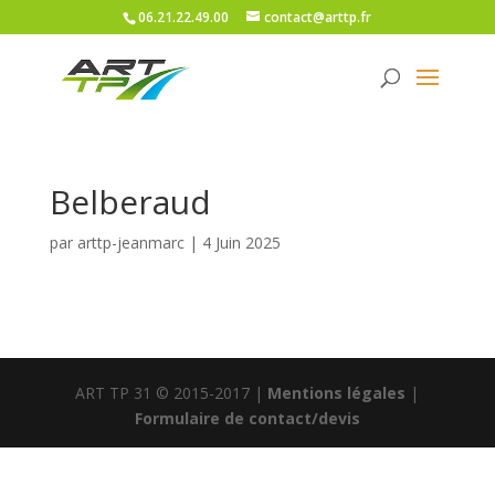
06.21.22.49.00
contact@arttp.fr
Belberaud
par
arttp-jeanmarc
|
4 Juin 2025
ART TP 31 © 2015-2017 |
Mentions légales
|
Formulaire de contact/devis