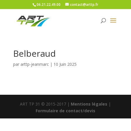
06.21.22.49.00
contact@arttp.fr
Belberaud
par
arttp-jeanmarc
|
10 Juin 2025
ART TP 31 © 2015-2017 |
Mentions légales
|
Formulaire de contact/devis