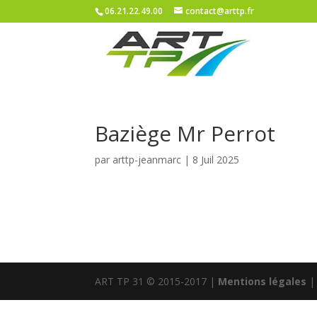
06.21.22.49.00
contact@arttp.fr
Baziège Mr Perrot
par
arttp-jeanmarc
|
8 Juil 2025
ART TP 31 © 2015-2017 |
Mentions légales