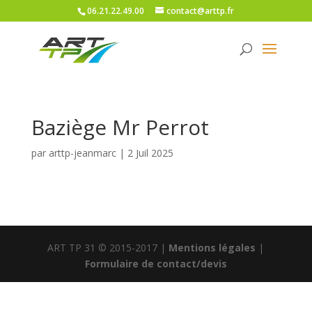
06.21.22.49.00
contact@arttp.fr
Baziège Mr Perrot
par
arttp-jeanmarc
|
2 Juil 2025
ART TP 31 © 2015-2017 |
Mentions légales
|
Formulaire de contact/devis