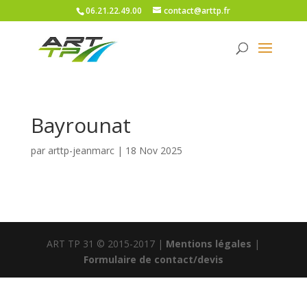
06.21.22.49.00
contact@arttp.fr
Bayrounat
par
arttp-jeanmarc
|
18 Nov 2025
ART TP 31 © 2015-2017 |
Mentions légales
|
Formulaire de contact/devis