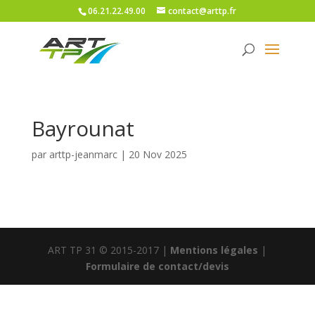
06.21.22.49.00
contact@arttp.fr
Bayrounat
par
arttp-jeanmarc
|
20 Nov 2025
ART TP 31 © 2015-2017 |
Mentions légales
|
Formulaire de contact/devis