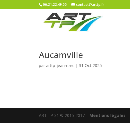
06.21.22.49.00
contact@arttp.fr
Aucamville
par
arttp-jeanmarc
|
31 Oct 2025
ART TP 31 © 2015-2017 |
Mentions légales