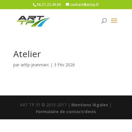
06.21.22.49.00
contact@arttp.fr
Atelier
par
arttp-jeanmarc
|
3 Fév 2026
ART TP 31 © 2015-2017 |
Mentions légales
|
Formulaire de contact/devis