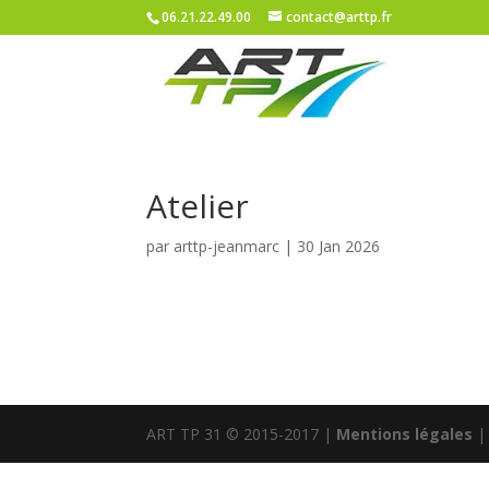
06.21.22.49.00
contact@arttp.fr
Atelier
par
arttp-jeanmarc
|
30 Jan 2026
ART TP 31 © 2015-2017 |
Mentions légales