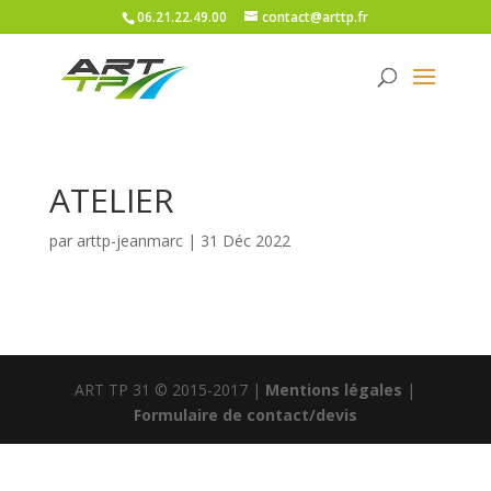
06.21.22.49.00
contact@arttp.fr
ATELIER
par
arttp-jeanmarc
|
31 Déc 2022
ART TP 31 © 2015-2017 |
Mentions légales
|
Formulaire de contact/devis