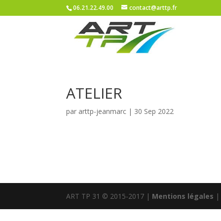
06.21.22.49.00
contact@arttp.fr
ATELIER
par
arttp-jeanmarc
|
30 Sep 2022
ART TP 31 © 2015-2017 |
Mentions légales