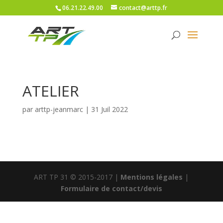
06.21.22.49.00
contact@arttp.fr
ATELIER
par
arttp-jeanmarc
|
31 Juil 2022
ART TP 31 © 2015-2017 |
Mentions légales
|
Formulaire de contact/devis