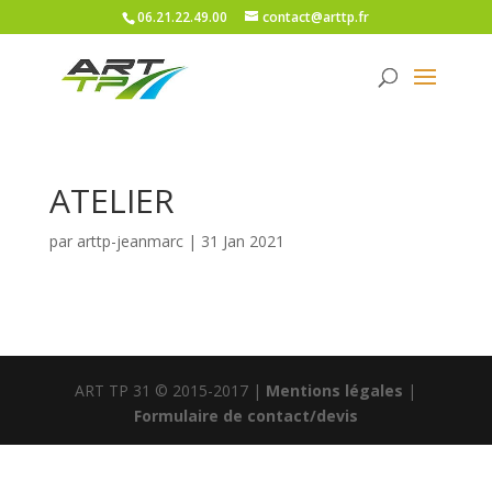
06.21.22.49.00
contact@arttp.fr
ATELIER
par
arttp-jeanmarc
|
31 Jan 2021
ART TP 31 © 2015-2017 |
Mentions légales
|
Formulaire de contact/devis