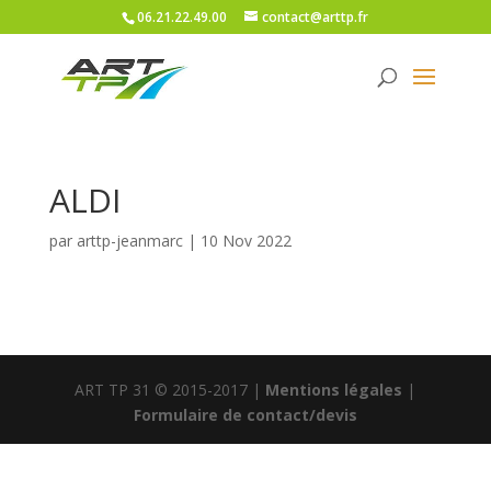
06.21.22.49.00
contact@arttp.fr
ALDI
par
arttp-jeanmarc
|
10 Nov 2022
ART TP 31 © 2015-2017 |
Mentions légales
|
Formulaire de contact/devis