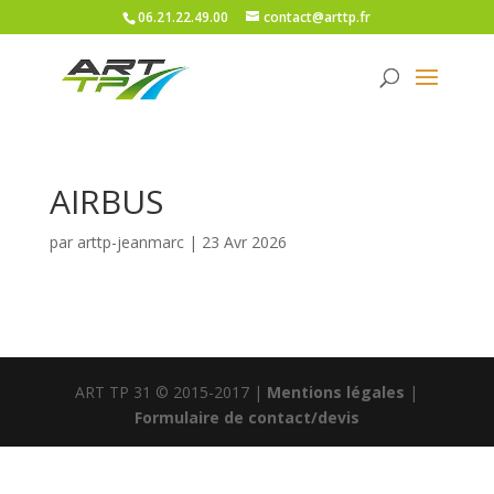
06.21.22.49.00
contact@arttp.fr
AIRBUS
par
arttp-jeanmarc
|
23 Avr 2026
ART TP 31 © 2015-2017 |
Mentions légales
|
Formulaire de contact/devis