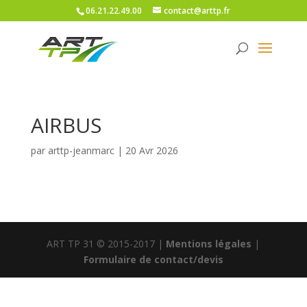
06.21.22.49.00
contact@arttp.fr
AIRBUS
par
arttp-jeanmarc
|
20 Avr 2026
ART TP 31 © 2015-2017 |
Mentions légales
|
Formulaire de contact/devis