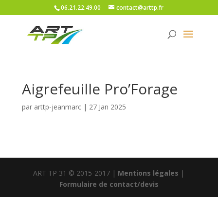
06.21.22.49.00
contact@arttp.fr
Aigrefeuille Pro’Forage
par
arttp-jeanmarc
|
27 Jan 2025
ART TP 31 © 2015-2017 |
Mentions légales
|
Formulaire de contact/devis