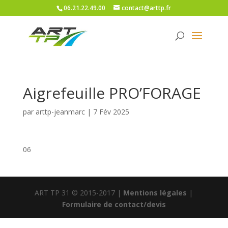
06.21.22.49.00
contact@arttp.fr
Aigrefeuille PRO’FORAGE
par
arttp-jeanmarc
|
7 Fév 2025
06
ART TP 31 © 2015-2017 |
Mentions légales
|
Formulaire de contact/devis