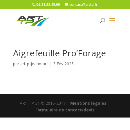
06.21.22.49.00
contact@arttp.fr
Aigrefeuille Pro’Forage
par
arttp-jeanmarc
|
3 Fév 2025
ART TP 31 © 2015-2017 |
Mentions légales
|
Formulaire de contact/devis