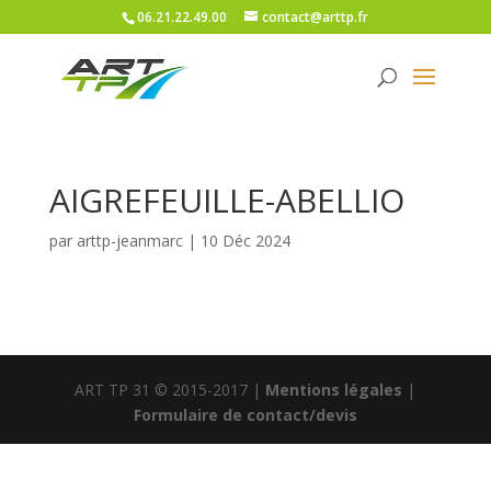
06.21.22.49.00
contact@arttp.fr
AIGREFEUILLE-ABELLIO
par
arttp-jeanmarc
|
10 Déc 2024
ART TP 31 © 2015-2017 |
Mentions légales
|
Formulaire de contact/devis