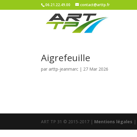
06.21.22.49.00
contact@arttp.fr
Aigrefeuille
par
arttp-jeanmarc
|
27 Mar 2026
ART TP 31 © 2015-2017 |
Mentions légales