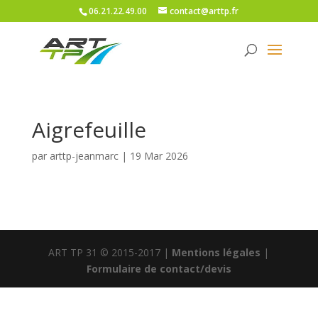
06.21.22.49.00
contact@arttp.fr
Aigrefeuille
par
arttp-jeanmarc
|
19 Mar 2026
ART TP 31 © 2015-2017 |
Mentions légales
|
Formulaire de contact/devis