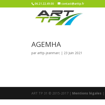
06.21.22.49.00
contact@arttp.fr
AGEMHA
par
arttp-jeanmarc
|
23 Juin 2021
ART TP 31 © 2015-2017 |
Mentions légales