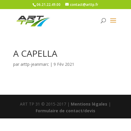
06.21.22.49.00
contact@arttp.fr
A CAPELLA
par
arttp-jeanmarc
|
9 Fév 2021
ART TP 31 © 2015-2017 |
Mentions légales
|
Formulaire de contact/devis