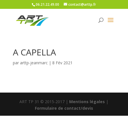
06.21.22.49.00
contact@arttp.fr
A CAPELLA
par
arttp-jeanmarc
|
8 Fév 2021
ART TP 31 © 2015-2017 |
Mentions légales
|
Formulaire de contact/devis