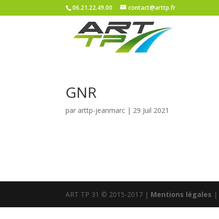
06.21.22.49.00
contact@arttp.fr
GNR
par
arttp-jeanmarc
|
29 Juil 2021
ART TP 31 © 2015-2017 |
Mentions légales