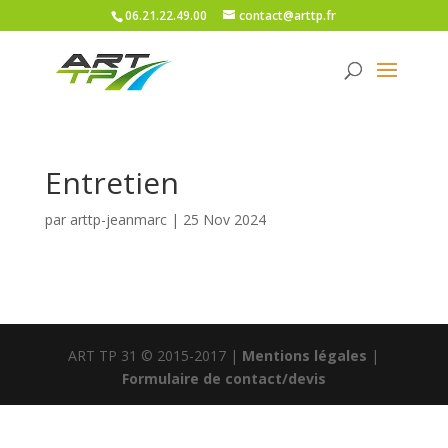
06.21.22.49.00
contact@arttp.fr
Entretien
par
arttp-jeanmarc
|
25 Nov 2024
ART TP 31 © 2015-2017 |
Mentions légales
|
Formulaire de contact/devis