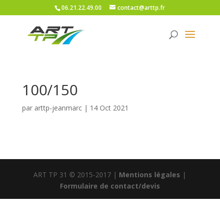
06.21.22.49.00
contact@arttp.fr
100/150
par
arttp-jeanmarc
|
14 Oct 2021
ART TP 31 © 2015-2017 |
Mentions légales
|
Formulaire de contact/devis