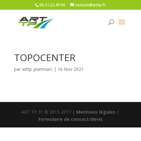
06.21.22.49.00
contact@arttp.fr
TOPOCENTER
par
arttp-jeanmarc
|
16 Nov 2021
ART TP 31 © 2015-2017 |
Mentions légales
|
Formulaire de contact/devis