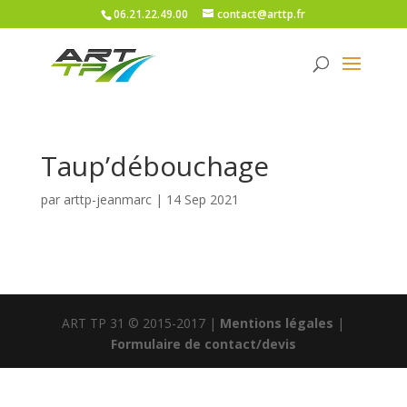
06.21.22.49.00
contact@arttp.fr
Taup’débouchage
par
arttp-jeanmarc
|
14 Sep 2021
ART TP 31 © 2015-2017 |
Mentions légales
|
Formulaire de contact/devis