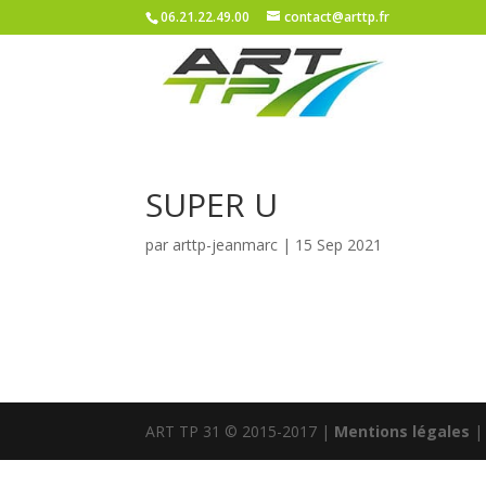
06.21.22.49.00
contact@arttp.fr
SUPER U
par
arttp-jeanmarc
|
15 Sep 2021
ART TP 31 © 2015-2017 |
Mentions légales