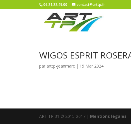
06.21.22.49.00
contact@arttp.fr
WIGOS ESPRIT ROSER
par
arttp-jeanmarc
|
15 Mar 2024
ART TP 31 © 2015-2017 |
Mentions légales