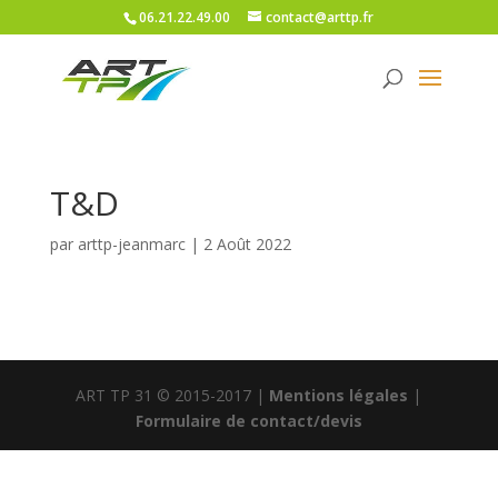
06.21.22.49.00
contact@arttp.fr
T&D
par
arttp-jeanmarc
|
2 Août 2022
ART TP 31 © 2015-2017 |
Mentions légales
|
Formulaire de contact/devis