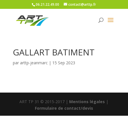
06.21.22.49.00
contact@arttp.fr
GALLART BATIMENT
par
arttp-jeanmarc
|
15 Sep 2023
ART TP 31 © 2015-2017 |
Mentions légales
|
Formulaire de contact/devis