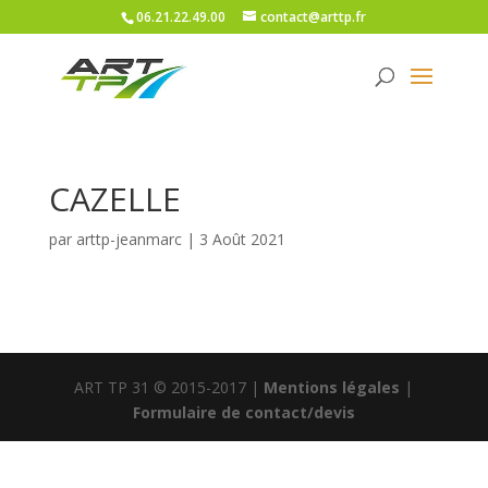
06.21.22.49.00
contact@arttp.fr
CAZELLE
par
arttp-jeanmarc
|
3 Août 2021
ART TP 31 © 2015-2017 |
Mentions légales
|
Formulaire de contact/devis