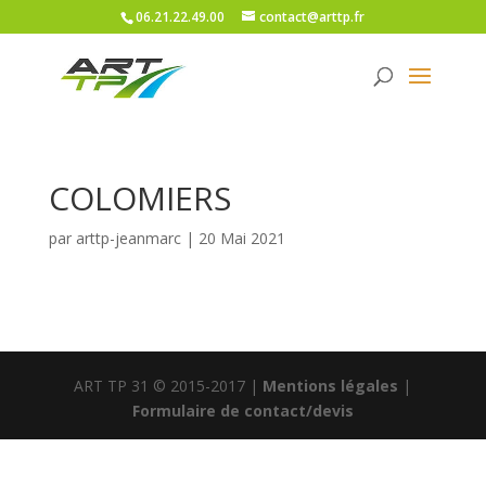
06.21.22.49.00
contact@arttp.fr
COLOMIERS
par
arttp-jeanmarc
|
20 Mai 2021
ART TP 31 © 2015-2017 |
Mentions légales
|
Formulaire de contact/devis