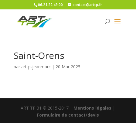
06.21.22.49.00
contact@arttp.fr
Saint-Orens
par
arttp-jeanmarc
|
20 Mar 2025
ART TP 31 © 2015-2017 |
Mentions légales
|
Formulaire de contact/devis