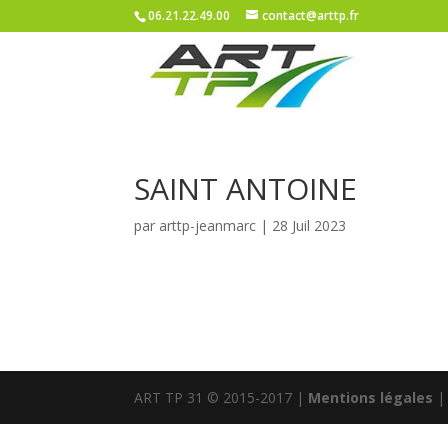
06.21.22.49.00
contact@arttp.fr
SAINT ANTOINE
par
arttp-jeanmarc
|
28 Juil 2023
ART TP 31 © 2015-2017 |
Mentions légales