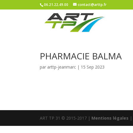
06.21.22.49.00
contact@arttp.fr
PHARMACIE BALMA
par
arttp-jeanmarc
|
15 Sep 2023
ART TP 31 © 2015-2017 |
Mentions légales