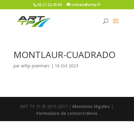
06.21.22.49.00
contact@arttp.fr
MONTLAUR-CUADRADO
par
arttp-jeanmarc
|
16 Oct 2023
ART TP 31 © 2015-2017 |
Mentions légales
|
Formulaire de contact/devis