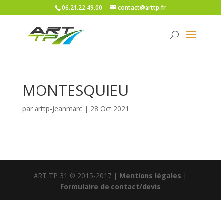
06.21.22.49.00
contact@arttp.fr
MONTESQUIEU
par
arttp-jeanmarc
|
28 Oct 2021
ART TP 31 © 2015-2017 |
Mentions légales
|
Formulaire de contact/devis