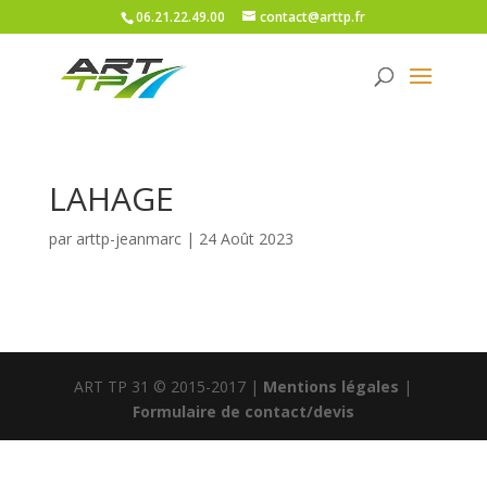
06.21.22.49.00
contact@arttp.fr
LAHAGE
par
arttp-jeanmarc
|
24 Août 2023
ART TP 31 © 2015-2017 |
Mentions légales
|
Formulaire de contact/devis