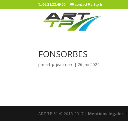
06.21.22.49.00
contact@arttp.fr
FONSORBES
par
arttp-jeanmarc
|
26 Jan 2024
ART TP 31 © 2015-2017 |
Mentions légales