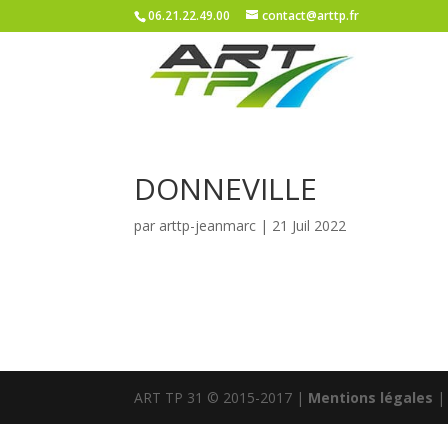
06.21.22.49.00
contact@arttp.fr
DONNEVILLE
par
arttp-jeanmarc
|
21 Juil 2022
ART TP 31 © 2015-2017 |
Mentions légales