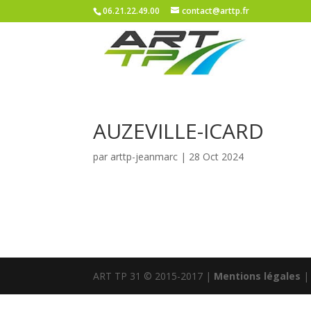
06.21.22.49.00
contact@arttp.fr
AUZEVILLE-ICARD
par
arttp-jeanmarc
|
28 Oct 2024
ART TP 31 © 2015-2017 |
Mentions légales