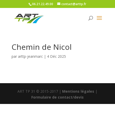
06.21.22.49.00
contact@arttp.fr
Chemin de Nicol
par
arttp-jeanmarc
|
4 Déc 2025
ART TP 31 © 2015-2017 |
Mentions légales
|
Formulaire de contact/devis