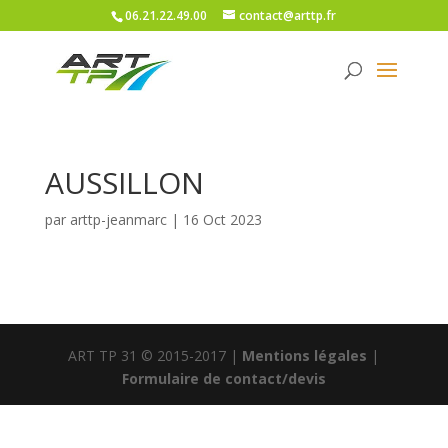
06.21.22.49.00
contact@arttp.fr
AUSSILLON
par
arttp-jeanmarc
|
16 Oct 2023
ART TP 31 © 2015-2017 |
Mentions légales
|
Formulaire de contact/devis